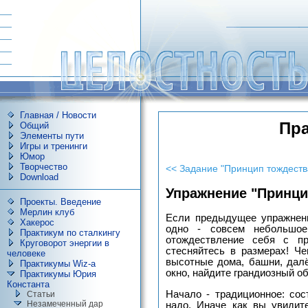
Главная / Новости
Пра
Общий
Элементы пути
Игры и тренинги
Юмор
Творчество
<< Задание "Принцип тождества
Download
Упражнение "Принци
Проекты. Введение
Мерлин клуб
Если предыдущее упражнени
Хакерос
одно - совсем небольшое
Практикум по сталкингу
отождествление себя с п
Круговорот энергии в
стесняйтесь в размерах! Ч
человеке
высотные дома, башни, далё
Практикумы Wiz-a
окно, найдите грандиозный об
Практикумы Юрия
Константа
Начало - традиционное: сос
Статьи
Незамеченный дар
надо. Иначе как вы увидит