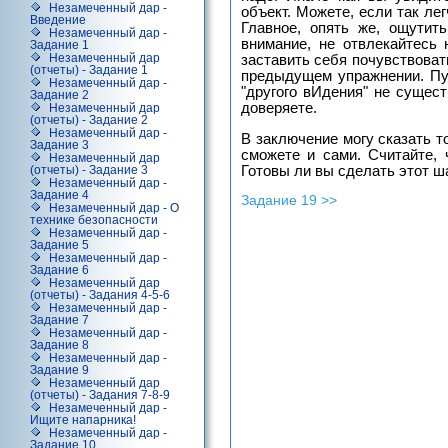
Незамеченный дар -
объект. Можете, если так ле
Введение
Главное, опять же, ощутит
Незамеченный дар -
внимание, не отвлекайтесь 
Задание 1
заставить себя почувствовать,
Незамеченный дар
(отчеты) - Задание 1
предыдущем упражнении. Пус
Незамеченный дар -
"другого вИдения" не сущест
Задание 2
доверяете.
Незамеченный дар
(отчеты) - Задание 2
Незамеченный дар -
В заключение могу сказать т
Задание 3
сможете и сами. Считайте, 
Незамеченный дар
Готовы ли вы сделать этот ш
(отчеты) - Задание 3
Незамеченный дар -
Задание 4
Задание 19 >>
Незамеченный дар - О
технике безопасности
Незамеченный дар -
Задание 5
Незамеченный дар -
Задание 6
Незамеченный дар
(отчеты) - Задания 4-5-6
Незамеченный дар -
Задание 7
Незамеченный дар -
Задание 8
Незамеченный дар -
Задание 9
Незамеченный дар
(отчеты) - Задания 7-8-9
Незамеченный дар -
Ищите напарника!
Незамеченный дар -
Задание 10