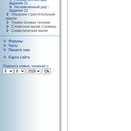
Задание 21
Незамеченный дар -
Задание 22
Общение с растительным
миром
Тонкие боевые техники
Словесная магия сталкера
Символическая магия
Форумы
Чаты
Пишите нам
Карта сайта
Показать новые, начиная с: