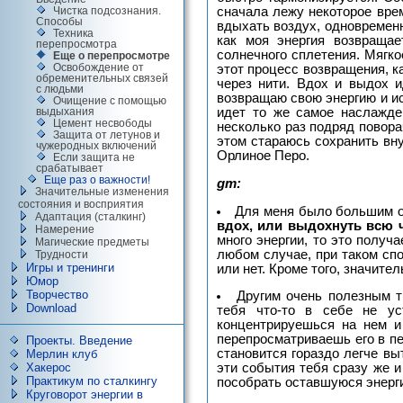
сначала лежу некоторое вре
Чистка подсознания.
Способы
вдыхать воздух, одновременн
Техника
как моя энергия возвраща
перепросмотра
солнечного сплетения. Мягко
Еще о перепросмотре
Освобождение от
этот процесс возвращения, к
обременительных связей
через нити. Вдох и выдох и
с людьми
возвращаю свою энергию и и
Очищение с помощью
идет то же самое наслажде
выдыхания
Цемент несвободы
несколько раз подряд повора
Защита от летунов и
этом стараюсь сохранить вну
чужеродных включений
Орлиное Перо.
Если защита не
срабатывает
Еще раз о важности!
gm:
Значительные изменения
состояния и восприятия
Для меня было большим о
Адаптация (сталкинг)
вдох, или выдохнуть всю 
Намерение
много энергии, то это получ
Магические предметы
любом случае, при таком спо
Трудности
Игры и тренинги
или нет. Кроме того, значите
Юмор
Творчество
Другим очень полезным 
Download
тебя что-то в себе не уст
концентрируешься на нем и
перепросматриваешь его в пе
Проекты. Введение
становится гораздо легче вы
Мерлин клуб
Хакерос
эти события тебя сразу же и
Практикум по сталкингу
пособрать оставшуюся энерг
Круговорот энергии в