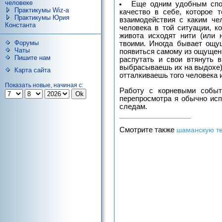
человеке
Еще одним удобным сп
Практикумы Wiz-a
качество в себе, которое т
Практикумы Юрия
взаимодействия с каким че
Константа
человека в той ситуации, к
живота исходят нити (или 
Форумы
твоими. Иногда бывает ощущ
Чаты
появиться самому из ощущен
Пишите нам
распутать и свои втянуть в
выбрасываешь их на выдохе).
Карта сайта
отталкиваешь того человека 
Показать новые, начиная с:
Работу с корневыми событ
перепросмотра я обычно исп
следам.
Смотрите также
шаманскую те