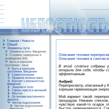
Главная / Новости
Общий
Элементы пути
Элементы пути. Введение
Описание техники перепросм
Сталкинг, намерение и
сновидение (КК)
Описание техники в сжатом в
Быть в хорошем
состоянии - база
В этой статье собраны р
Быть в хорошем
открыли для себя, чтобы сд
состоянии. Введение
эффективным.
Самоосознание
Правила гигиены мага
Андрей:
Контакт с реальностью.
Введение
Перепросмотр, описанный у К
Энергия и тело
хорошая гармонизация энерги
Сфера чувств и желаний
Ментал
Мой вариант такой: перепрос
Остановка внутреннего
диалога
процедура. Никаких списков,
Чистка подсознания
чувствую какой-то осадок о
Чистка подсознания.
быстро гармонизируется. Со
Введение