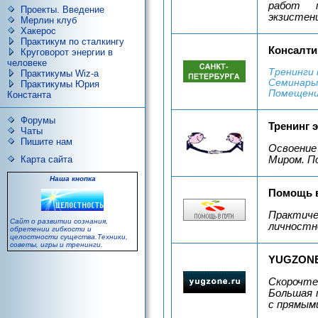
работ п
Проекты. Введение
экзистен
Мерлин клуб
Хакерос
Практикум по сталкингу
Консалти
Круговорот энергии в
человеке
Тренинги 
Практикумы Wiz-a
Семинары
Практикумы Юрия
Помещения
Константа
Форумы
Тренинг 
Чаты
Пишите нам
Освоение
Миром. П
Карта сайта
Наша кнопка
Помощь в
Практиче
Сайт о развитии сознания,
личностно
обретении гибкости и
целостности существа.Техники,
советы, игры и тренинги.
YUGZON
Скорочте
Большая 
с прямыми