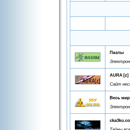
Пазлы
Электрон
AURA [z]
Сайт нес
Весь мир
Электрон
cka3ku.c
Тайны все