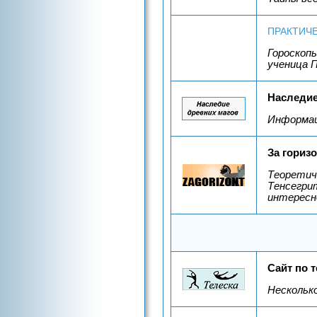
ПРАКТИЧ
Гороскоп
ученица П
Наследие
Информац
За гориз
Теоретич
Тенсегри
интересн
Сайт по 
Нескольк