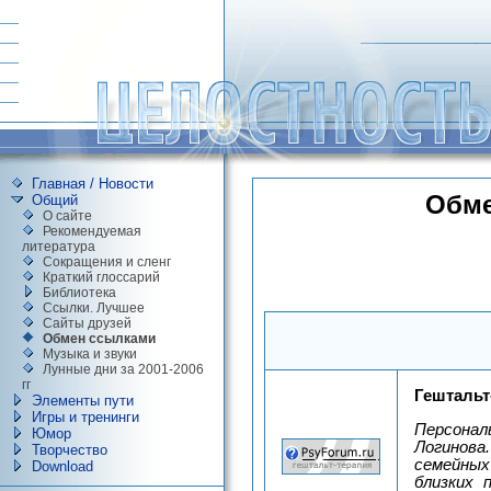
Главная / Новости
Обме
Общий
О сайте
Рекомендуемая
литература
Сокращения и сленг
Краткий глоссарий
Библиотека
Ссылки. Лучшее
Сайты друзей
Обмен ссылками
Музыка и звуки
Лунные дни за 2001-2006
гг
Гештальт
Элементы пути
Игры и тренинги
Персона
Юмор
Логинова
Творчество
семейных
Download
близких 